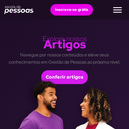
Ir
Inscreva-se grátis
para
o
conteúdo
Explore nossos
Artigos
Navegue por nossos conteúdos e eleve seus
conhecimentos em Gestão de Pessoas ao próximo nível.
Conferir artigos