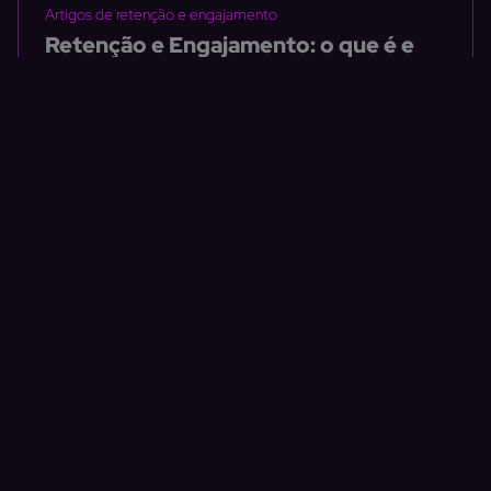
Artigos de retenção e engajamento
Retenção e Engajamento: o que é e
como manter sua equipe motivada
O engajamento e a retenção estão intrinsecamente
ligados e são peças-chave para o sucesso de uma
organização.
Escrito por
Isabella Furbino