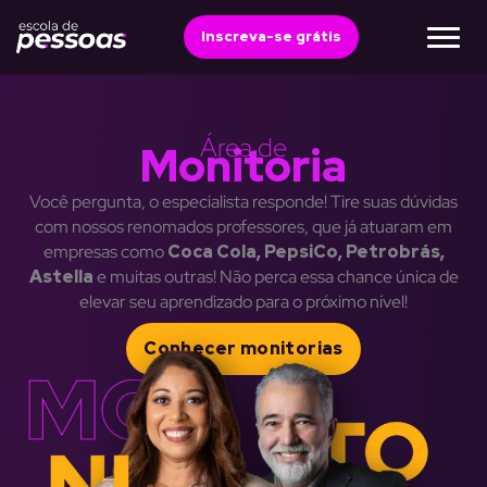
Ir
para
Inscreva-se grátis
o
conteúdo
Área de
Monitoria
Você pergunta, o especialista responde! Tire suas dúvidas
com nossos renomados professores, que já atuaram em
empresas como
Coca Cola, PepsiCo, Petrobrás,
Astella
e muitas outras! Não perca essa chance única de
elevar seu aprendizado para o próximo nível!
Conhecer monitorias