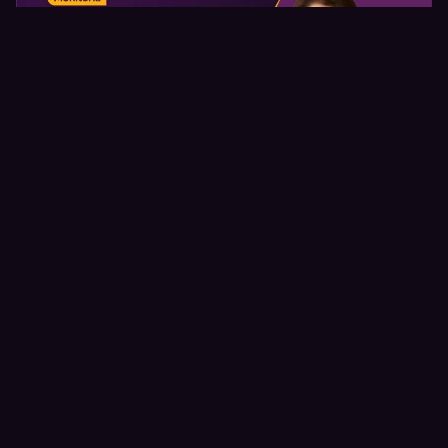
Como se tornar um profissional de
RH bem sucedido
Com
Áurea Santos
, Mentora de RH e Linkedin Top
Voice, já tendo atuado em empresas como Sadia,
PepsiCo e Coca Cola.
Acessar gratuitamente