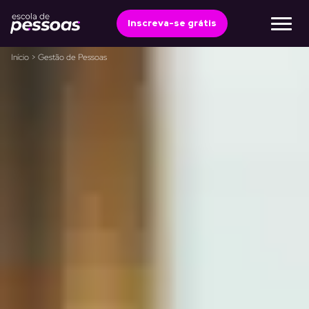
Ir
para
Inscreva-se grátis
o
conteúdo
Início
>
Gestão de Pessoas