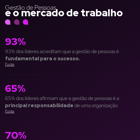
Gestão de Pessoas
e o mercado de trabalho
93%
93% dos líderes acreditam que a gestão de pessoas é
fundamental para o sucesso.
Fonte
65%
65% dos líderes afirmam que a gestão de pessoas é a
principal responsabilidade
de uma organização.
Fonte
70%