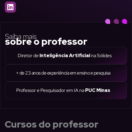
L
i
n
k
e
Saiba mais
sobre o professor
d
i
n
Diretor de
Inteligência Artificial
na Sólides
+ de 23 anos de experiência em ensino e pesquisa
Professor e Pesquisador em IA na
PUC Minas
Cursos do professor