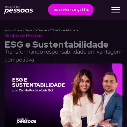
Ir
para
Inscreva-se grátis
o
conteúdo
Início
>
Cursos
>
Gestão de Pessoas
>
ESG e Sustentabilidade
Gestão de Pessoas
ESG e Sustentabilidade
Transformando responsabilidade em vantagem
competitiva