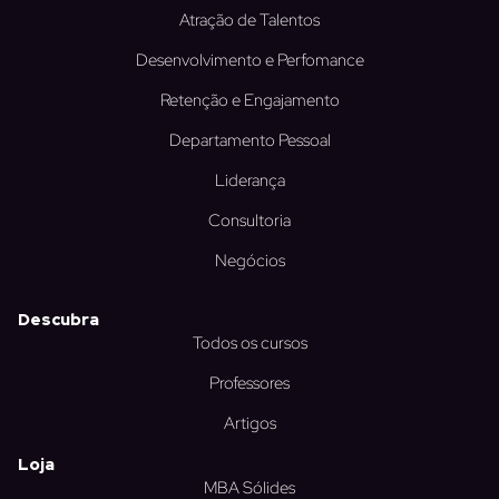
r
i
e
o
r
Atração de Talentos
a
n
k
m
Desenvolvimento e Perfomance
Retenção e Engajamento
Departamento Pessoal
Liderança
Consultoria
Negócios
Descubra
Todos os cursos
Professores
Artigos
Loja
MBA Sólides