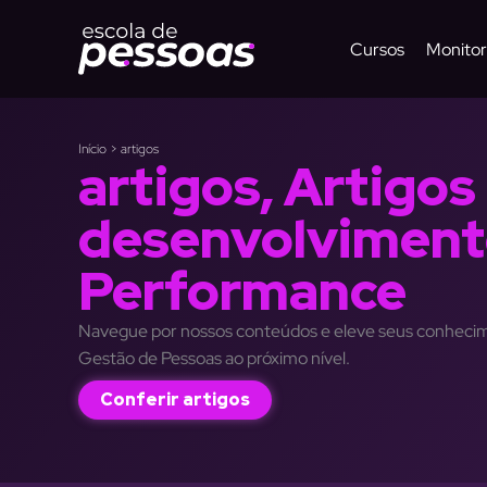
Ir
para
Cursos
Monitor
o
conteúdo
Início
>
artigos
artigos
,
Artigos
desenvolviment
Performance
Navegue por nossos conteúdos e eleve seus conhec
Gestão de Pessoas ao próximo nível.
Conferir artigos