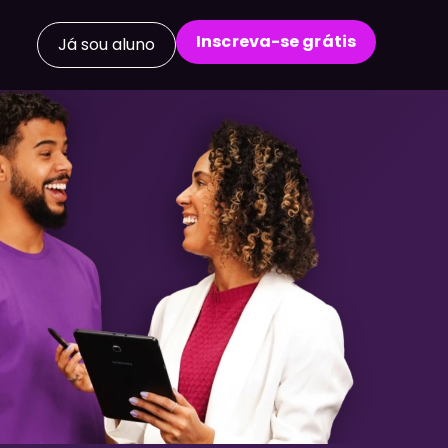
Inscreva-se grátis
Já sou aluno