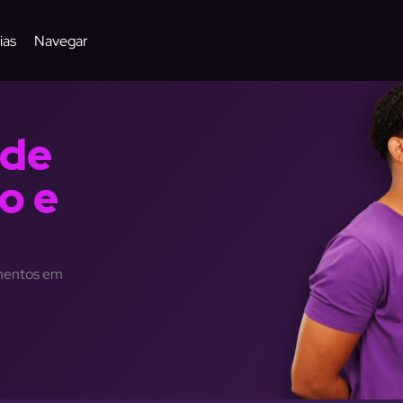
ias
Navegar
 de
o e
imentos em