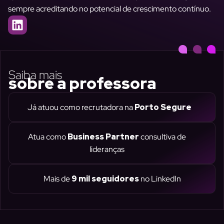
sempre acreditando no potencial de crescimento contínuo.
L
i
n
k
e
Saiba mais
sobre a professora
d
i
n
Já atuou como recrutadora na
Porto Segure
Atua como
Business Partner
consultiva de
lideranças
Mais de
9 mil seguidores
no LinkedIn