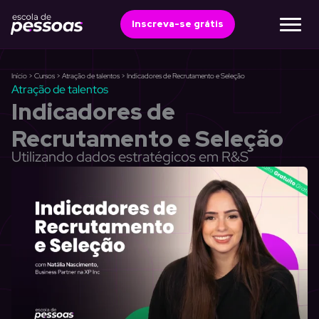
Ir
para
Inscreva-se grátis
o
conteúdo
Início
>
Cursos
>
Atração de talentos
>
Indicadores de Recrutamento e Seleção
Atração de talentos
Indicadores de
Recrutamento e Seleção
Utilizando dados estratégicos em R&S