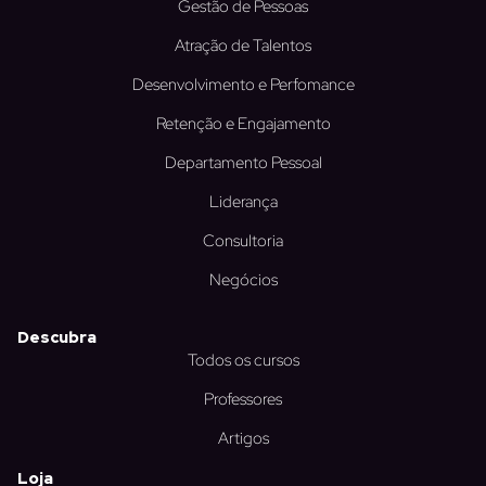
Gestão de Pessoas
g
d
b
o
e
r
i
e
o
r
Atração de Talentos
a
n
k
m
Desenvolvimento e Perfomance
Retenção e Engajamento
Departamento Pessoal
Liderança
Consultoria
Negócios
Descubra
Todos os cursos
Professores
Artigos
Loja