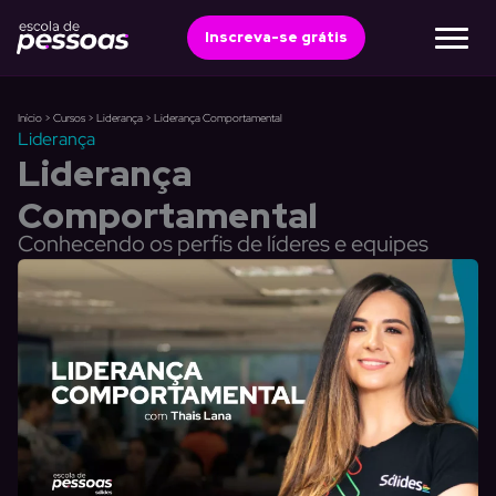
Ir
para
Inscreva-se grátis
o
conteúdo
Início
>
Cursos
>
Liderança
>
Liderança Comportamental
Liderança
Liderança
Comportamental
Conhecendo os perfis de líderes e equipes