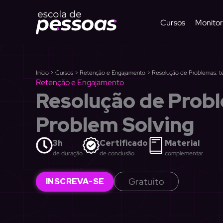
Ir
para
Cursos
Monitor
o
conteúdo
Início
>
Cursos
>
Retenção e Engajamento
>
Resolução de Problemas: t
Retenção e Engajamento
Resolução de Probl
Problem Solving
3h
Certificado
Material
de duração
de conclusão
complementar
Gratuito
INSCREVA-SE