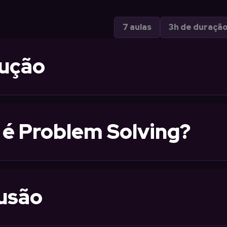
7 aulas
3h de duraçã
dução
 é Problem Solving?
lusão