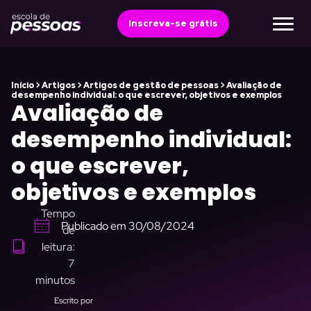
Ir
para
Inscreva-se grátis
o
conteúdo
Início
>
Artigos
>
Artigos de gestão de pessoas
>
Avaliação de
desempenho individual: o que escrever, objetivos e exemplos
Avaliação de
desempenho individual:
o que escrever,
objetivos e exemplos
Tempo
Publicado em
30/08/2024
de
leitura:
7
minutos
Escrito por